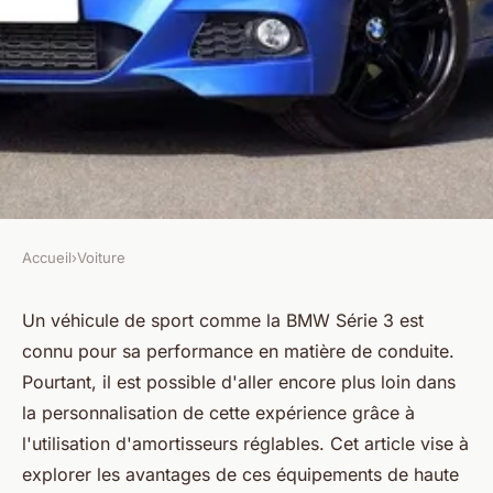
Accueil
›
Voiture
VOITURE
Quels sont les avantages des
Un véhicule de sport comme la BMW Série 3 est
connu pour sa performance en matière de conduite.
amortisseurs réglables pour
Pourtant, il est possible d'aller encore plus loin dans
une conduite personnalisée
la personnalisation de cette expérience grâce à
sur une BMW Série 3?
l'utilisation d'amortisseurs réglables. Cet article vise à
explorer les avantages de ces équipements de haute
Jules
•
30 mai 2024
•
6 min de lecture