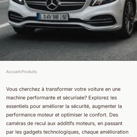
Accueil
›
Produits
PRODUITS
Tout ce dont vous avez besoin
Vous cherchez à transformer votre voiture en une
machine performante et sécurisée? Explorez les
pour améliorer votre voiture
essentiels pour améliorer la sécurité, augmenter la
performance moteur et optimiser le confort. Des
Jules
•
20 septembre 2024
•
4 min de lecture
caméras de recul aux additifs moteurs, en passant
par les gadgets technologiques, chaque amélioration