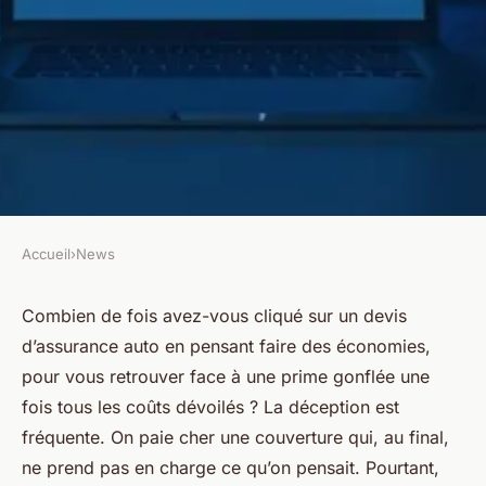
Accueil
›
News
NEWS
Obtenir un devis assurance
Combien de fois avez-vous cliqué sur un devis
d’assurance auto en pensant faire des économies,
auto : guide pour une
pour vous retrouver face à une prime gonflée une
estimation rapide et efficace
fois tous les coûts dévoilés ? La déception est
fréquente. On paie cher une couverture qui, au final,
Colas
•
03/03/2026 13:58
•
11 min de lecture
ne prend pas en charge ce qu’on pensait. Pourtant,