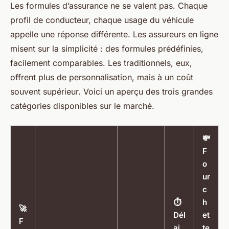
Les formules d’assurance ne se valent pas. Chaque
profil de conducteur, chaque usage du véhicule
appelle une réponse différente. Les assureurs en ligne
misent sur la simplicité : des formules prédéfinies,
facilement comparables. Les traditionnels, eux,
offrent plus de personnalisation, mais à un coût
souvent supérieur. Voici un aperçu des trois grandes
catégories disponibles sur le marché.
💸
F
o
ur
c
⏱️
h
🚀
Dél
et
F
ai
te