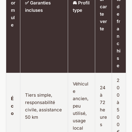
or
✅ Garanties
🚘 Profil
car
d
m
incluses
type
te
e
ul
ver
fr
e
te
a
n
c
hi
s
e
2
Véhicul
24
0
e
Tiers simple,
à
0
É
ancien,
responsabilité
72
à
c
peu
civile, assistance
he
5
o
utilisé,
50 km
ure
0
usage
s
0
local
€