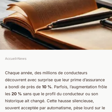
Accueil
›
News
NEWS
Comparatif des devis
Chaque année, des millions de conducteurs
découvrent avec surprise que leur prime d’assurance
d'assurance auto pour une
a bondi de près de
10 %
. Parfois, l’augmentation frôle
souscription rapide
les
20 %
sans que le profil du conducteur ou son
historique ait changé. Cette hausse silencieuse,
Colas
•
12/03/2026 07:45
•
11 min de lecture
souvent acceptée par automatisme, pèse lourd sur le