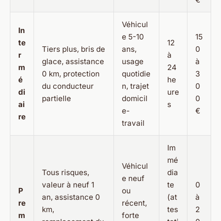
Véhicul
In
e 5-10
15
te
12
Tiers plus, bris de
ans,
0
r
à
glace, assistance
usage
à
m
24
0 km, protection
quotidie
3
é
he
du conducteur
n, trajet
0
di
ure
partielle
domicil
0
ai
s
e-
€
re
travail
Im
mé
Véhicul
Tous risques,
dia
e neuf
valeur à neuf 1
te
0
P
ou
an, assistance 0
(at
à
re
récent,
km,
tes
2
m
forte